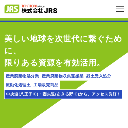
美しい地球を次世代に繋ぐため
に、
限りある資源を有効活用。
産業廃棄物処分業
産業廃棄物収集運搬業
残土受入処分
流動化処理土
工場販売商品
中央道(八王子IC)・圏央道(あきる野IC)から、アクセス良好！